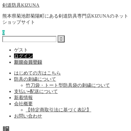
剣道防具KIZUNA
熊本県菊池郡菊陽町にある剣道防具専門店KIZUNAのネット
ショップサイト
0
ゲスト
ログイン
新規会員登録
はじめての方はこちら
防具の刺繍について
竹刀袋・トート型防具袋の刺繍について
支払い•配送について
新着情報
会社概要
【特定商取引法に基づく表記】
お問い合わせ
胴