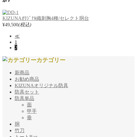
KIZUNAｵﾘｼﾞﾅﾙ織刺胸4種/セレクト胴台
¥49,500
(税込)
≪
1
2
カテゴリー
新商品
お勧め商品
KIZUNAオリジナル防具
防具セット
防具単品
面
甲手
垂
胴
竹刀
トートBag