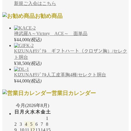
新規ご入会はこちら
お勧め商品
禅武羅A～Victory ACE～ 面単品
¥44,000
(税込)
KIZUNAｵﾘｼﾞﾅﾙ ギフトハート（クロザン胸）/セレク
ト胴台
¥38,500
(税込)
KIZUNAｵﾘｼﾞﾅﾙ人工皮革胸4種/セレクト胴台
¥44,000
(税込)
営業日カレンダー
今月(2026年8月)
日
月
火
水
木
金
土
1
2
3
4
5
6
7
8
9
10
11
12
13
14
15