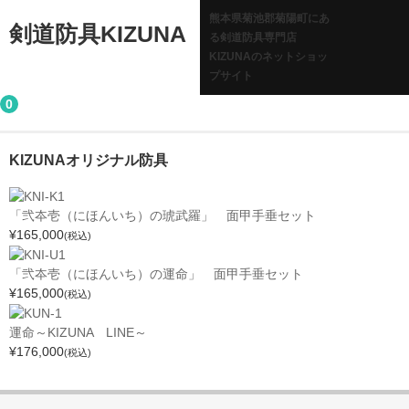
熊本県菊池郡菊陽町にあ
剣道防具KIZUNA
る剣道防具専門店
KIZUNAのネットショッ
プサイト
0
KIZUNAオリジナル防具
「弐夲壱（にほんいち）の琥武羅」 面甲手垂セット
¥165,000
(税込)
「弐夲壱（にほんいち）の運命」 面甲手垂セット
¥165,000
(税込)
運命～KIZUNA LINE～
¥176,000
(税込)