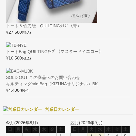
トート＆竹刀袋 QUILTINGﾀｲﾌﾟ（青）
¥27,500
(税込)
トートBag QUILTINGﾀｲﾌﾟ（マスタードイエロー）
¥16,500
(税込)
SOLD OUT
この商品へのお問い合わせ
キルティングminiBag（KIZUNAオリジナル）BK
¥4,400
(税込)
営業日カレンダー
今月(2026年8月)
翌月(2026年9月)
日
月
火
水
木
金
土
日
月
火
水
木
金
土