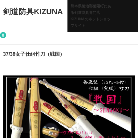
熊本県菊池郡菊陽町にあ
剣道防具KIZUNA
る剣道防具専門店
KIZUNAのネットショッ
プサイト
0
37/38女子仕組竹刀（戦国）